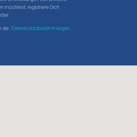
en möchtest, registriere Dich
tter.
ch die
Datenschutzbestimmungen
.