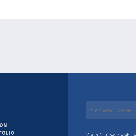
ION
FOLIO
Wenn Du über die aktue