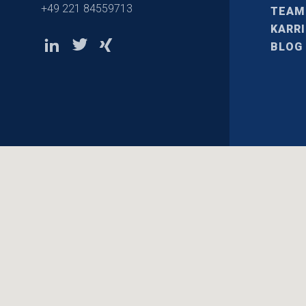
+49 221 84559713
TEAM
KARR
BLOG