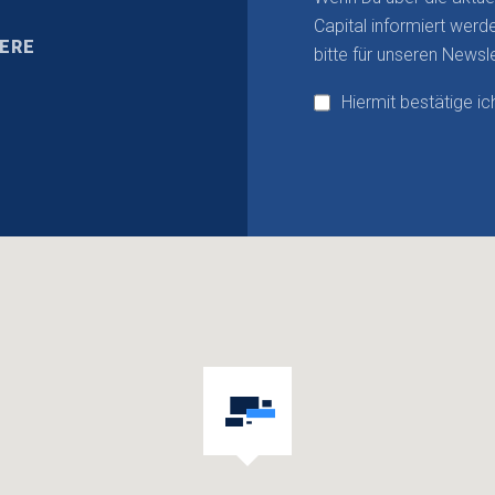
Capital informiert werd
IERE
bitte für unseren Newsle
Hiermit bestätige i