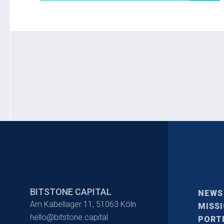
BITSTONE CAPITAL
NEWS
Am Kabellager 11, 51063 Köln
MISS
hello@bitstone.capital
PORT