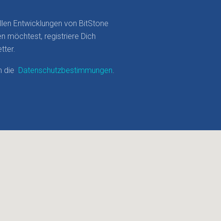
llen Entwicklungen von BitStone
en möchtest, registriere Dich
tter.
ch die
Datenschutzbestimmungen
.