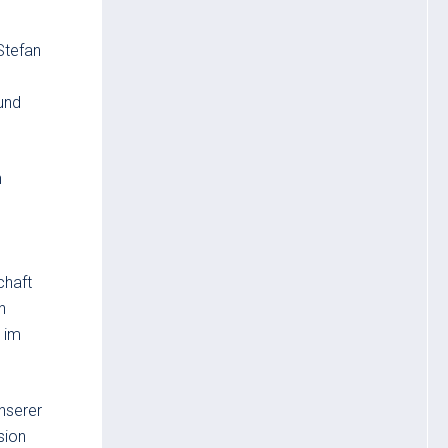
Stefan
und
n
chaft
n
t im
unserer
sion