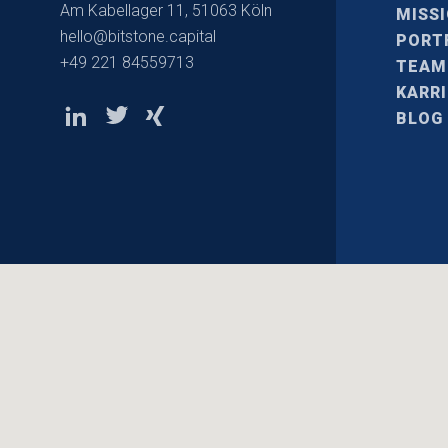
Am Kabellager 11, 51063 Köln
MISS
hello@bitstone.capital
PORT
+49 221 84559713
TEAM
KARR
BLOG