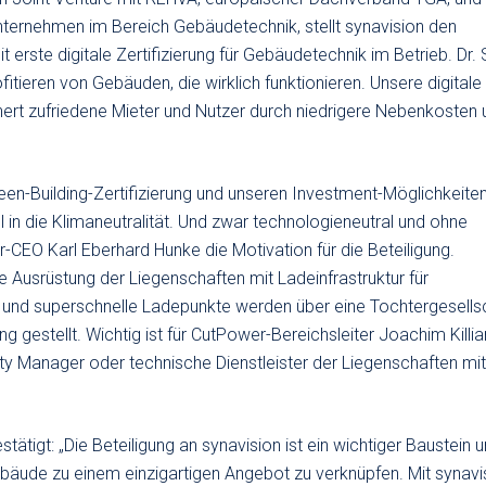
ternehmen im Bereich Gebäudetechnik, stellt synavision den
erste digitale Zertifizierung für Gebäudetechnik im Betrieb. Dr. 
fitieren von Gebäuden, die wirklich funktionieren. Unsere digitale
chert zufriedene Mieter und Nutzer durch niedrigere Nebenkosten 
een-Building-Zertifizierung und unseren Investment-Möglichkeite
l in die Klimaneutralität. Und zwar technologieneutral und ohne
-CEO Karl Eberhard Hunke die Motivation für die Beteiligung.
 Ausrüstung der Liegenschaften mit Ladeinfrastruktur für
e und superschnelle Ladepunkte werden über eine Tochtergesells
 gestellt. Wichtig ist für CutPower-Bereichsleiter Joachim Killia
erty Manager oder technische Dienstleister der Liegenschaften mi
stätigt: „Die Beteiligung an synavision ist ein wichtiger Baustein 
bäude zu einem einzigartigen Angebot zu verknüpfen. Mit synavi