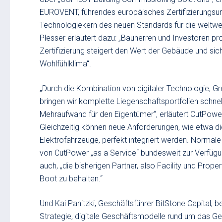
EUROVENT, führendes europäisches Zertifizierungsun
Technologiekern des neuen Standards für die weltweit 
Plesser erläutert dazu: „Bauherren und Investoren pro
Zertifizierung steigert den Wert der Gebäude und si
Wohlfühlklima“.
„Durch die Kombination von digitaler Technologie, Gr
bringen wir komplette Liegenschaftsportfolien schnel
Mehraufwand für den Eigentümer“, erläutert CutPower
Gleichzeitig können neue Anforderungen, wie etwa die
Elektrofahrzeuge, perfekt integriert werden. Normal
von CutPower „as a Service“ bundesweit zur Verfügung
auch, „die bisherigen Partner, also Facility und Prop
Boot zu behalten.“
Und Kai Panitzki, Geschäftsführer BitStone Capital, be
Strategie, digitale Geschäftsmodelle rund um das Ge