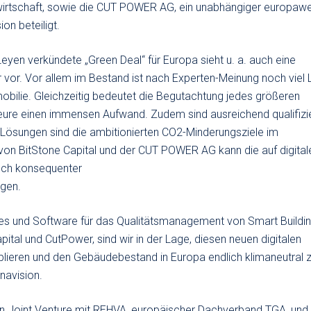
wirtschaft, sowie die CUT POWER AG, ein unabhängiger europawe
on beteiligt.
yen verkündete „Green Deal“ für Europa sieht u. a. auch eine
 vor. Vor allem im Bestand ist nach Experten-Meinung noch viel L
ilie. Gleichzeitig bedeutet die Begutachtung jedes größeren
eure einen immensen Aufwand. Zudem sind ausreichend qualifizi
le Lösungen sind die ambitionierten CO2-Minderungsziele im
von BitStone Capital und der CUT POWER AG kann die auf digital
noch konsequenter
lgen.
vices und Software für das Qualitätsmanagement von Smart Buildin
pital und CutPower, sind wir in der Lage, diesen neuen digitalen
ablieren und den Gebäudebestand in Europa endlich klimaneutral 
navision.
in Joint Venture mit REHVA, europäischer Dachverband TGA, und