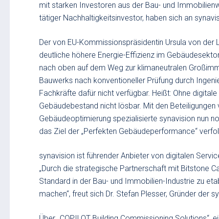
mit starken Investoren aus der Bau- und Immobilien
tätiger Nachhaltigkeitsinvestor, haben sich an synavisi
Der von EU-Kommissionspräsidentin Ursula von der Le
deutliche höhere Energie-Effizienz im Gebäudesektor
nach oben auf dem Weg zur klimaneutralen Großimmob
Bauwerks nach konventioneller Prüfung durch Ingeni
Fachkräfte dafür nicht verfügbar. Heißt: Ohne digita
Gebäudebestand nicht lösbar. Mit den Beteiligungen 
Gebäudeoptimierung spezialisierte synavision nun 
das Ziel der „Perfekten Gebäudeperformance“ verfo
synavision ist führender Anbieter von digitalen Ser
„Durch die strategische Partnerschaft mit Bitstone Ca
Standard in der Bau- und Immobilien-Industrie zu et
machen“, freut sich Dr. Stefan Plesser, Gründer der sy
Über „COPILOT Building Commissioning Solutions“, e