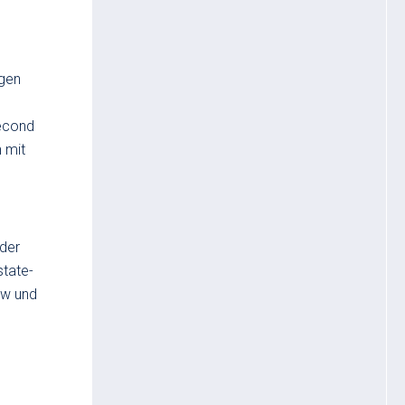
igen
Second
 mit
 der
state-
ow und