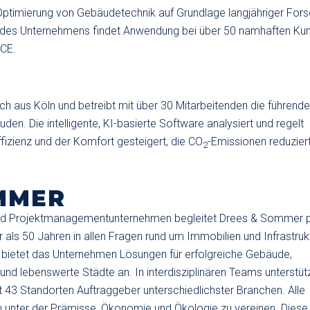
 Optimierung von Gebäudetechnik auf Grundlage langjähriger For
m des Unternehmens findet Anwendung bei über 50 namhaften Ku
ECE.
h aus Köln und betreibt mit über 30 Mitarbeitenden die führende
n. Die intelligente, KI-basierte Software analysiert und regelt
izienz und der Komfort gesteigert, die CO
-Emissionen reduzier
2
MMER
 und Projektmanagementunternehmen begleitet Drees & Sommer p
 als 50 Jahren in allen Fragen rund um Immobilien und Infrastruk
g bietet das Unternehmen Lösungen für erfolgreiche Gebäude,
r und lebenswerte Städte an. In interdisziplinären Teams unterstü
it 43 Standorten Auftraggeber unterschiedlichster Branchen. Alle
n unter der Prämisse, Ökonomie und Ökologie zu vereinen. Diese