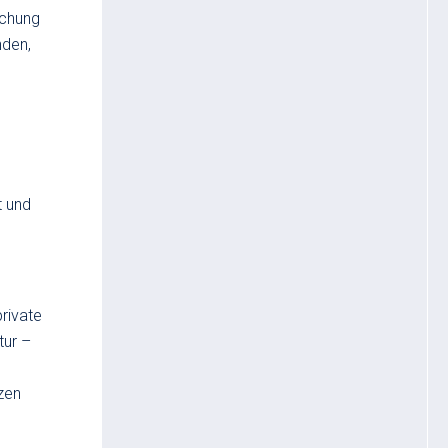
schung
nden,
t und
rivate
tur –
tzen