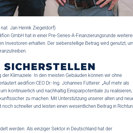
r. nat. Jan Henrik Ziegeldorf)
difion GmbH hat in einer Pre-Series-A-Finanzierungsrunde weitere
 Investoren erhalten. Der siebenstellige Betrag wird genutzt, u
ranzutreiben.
 SICHERSTELLEN
ng der Klimaziele. In den meisten Gebäuden können wir ohne
erläutert aedifion-CEO Dr.-Ing. Johannes Fütterer. „Auf mehr als
 um kontinuierlich und nachhaltig Einsparpotentiale zu realisieren
kunftssicher zu machen. Mit Unterstützung unserer alten und neu
 noch schneller und leisten einen wesentlichen Beitrag in Richtu
t werden. Als einziger Sektor in Deutschland hat der