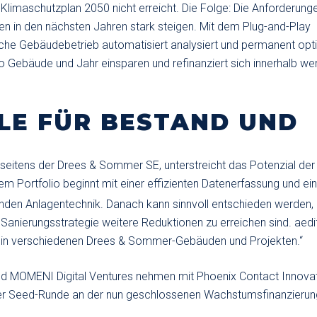
Klimaschutzplan 2050 nicht erreicht. Die Folge: Die Anforderung
 in den nächsten Jahren stark steigen. Mit dem Plug-and-Play
sche Gebäudebetrieb automatisiert analysiert und permanent opti
o Gebäude und Jahr einsparen und refinanziert sich innerhalb we
E FÜR BESTAND UND N
er seitens der Drees & Sommer SE, unterstreicht das Potenzial der
em Portfolio beginnt mit einer effizienten Datenerfassung und ei
nden Anlagentechnik. Danach kann sinnvoll entschieden werden, 
 Sanierungsstrategie weitere Reduktionen zu erreichen sind. aedi
ch in verschiedenen Drees & Sommer-Gebäuden und Projekten.“
 MOMENI Digital Ventures nehmen mit Phoenix Contact Innova
der Seed-Runde an der nun geschlossenen Wachstumsfinanzierung 