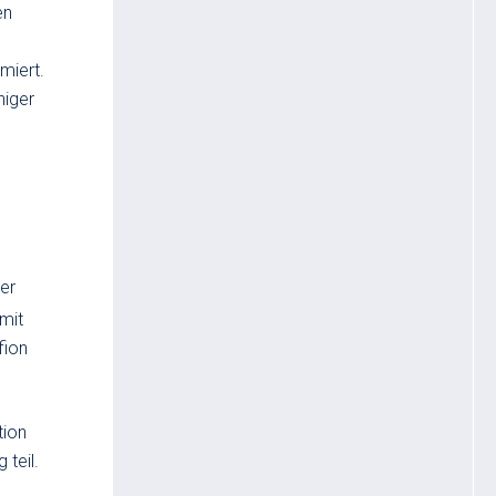
en
miert.
niger
ner
mit
fion
tion
teil.