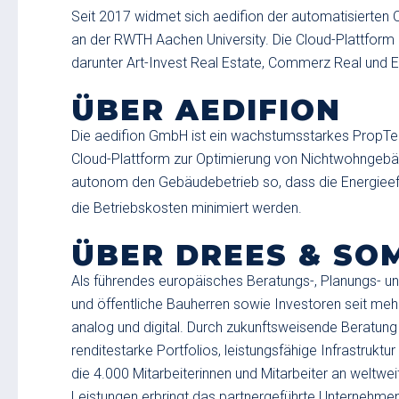
Seit 2017 widmet sich aedifion der automatisierten
an der RWTH Aachen University. Die Cloud-Plattfor
darunter Art-Invest Real Estate, Commerz Real und 
ÜBER AEDIFION
Die aedifion GmbH ist ein wachstumsstarkes PropTec
Cloud-Plattform zur Optimierung von Nichtwohngebäude
autonom den Gebäudebetrieb so, dass die Energieeff
die Betriebskosten minimiert werden.
ÜBER DREES & SO
Als führendes europäisches Beratungs-, Planungs-
und öffentliche Bauherren sowie Investoren seit mehr
analog und digital. Durch zukunftsweisende Beratun
renditestarke Portfolios, leistungsfähige Infrastruktu
die 4.000 Mitarbeiterinnen und Mitarbeiter an weltwe
Leistungen erbringt das partnergeführte Unternehme