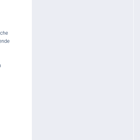
iche
rende
n