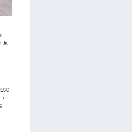
s
m die
, ESG-
en
ng