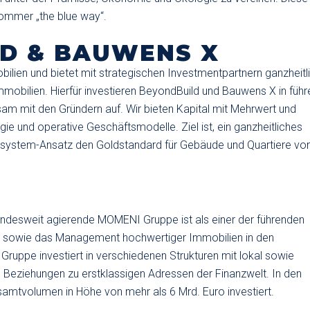
ommer „the blue way“.
D & BAUWENS X
obilien und bietet mit strategischen Investmentpartnern ganzheitl
Immobilien. Hierfür investieren BeyondBuild und Bauwens X in füh
m mit den Gründern auf. Wir bieten Kapital mit Mehrwert und
ie und operative Geschäftsmodelle. Ziel ist, ein ganzheitliches
kosystem-Ansatz den Goldstandard für Gebäude und Quartiere vo
undesweit agierende MOMENI Gruppe ist als einer der führenden
ng sowie das Management hochwertiger Immobilien in den
uppe investiert in verschiedenen Strukturen mit lokal sowie
e Beziehungen zu erstklassigen Adressen der Finanzwelt. In den
mtvolumen in Höhe von mehr als 6 Mrd. Euro investiert.