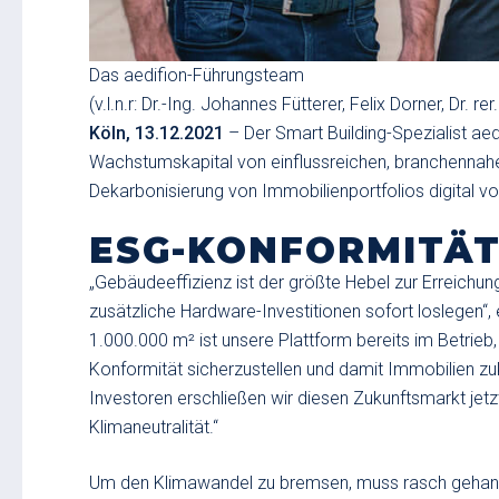
Das aedifion-Führungsteam
(v.l.n.r: Dr.-Ing. Johannes Fütterer, Felix Dorner, Dr. re
Köln, 13.12.2021
– Der Smart Building-Spezialist ae
Wachstumskapital von einflussreichen, branchennahen
Dekarbonisierung von Immobilienportfolios digital vo
ESG-KONFORMITÄT
„Gebäudeeffizienz ist der größte Hebel zur Erreichu
zusätzliche Hardware-Investitionen sofort loslegen“, 
1.000.000 m² ist unsere Plattform bereits im Betrieb,
Konformität sicherzustellen und damit Immobilien zu
Investoren erschließen wir diesen Zukunftsmarkt jetzt
Klimaneutralität.“
Um den Klimawandel zu bremsen, muss rasch gehandel